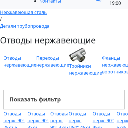
Контакты
19:00
Нержавеющая сталь
/
Детали трубопровода
Отводы нержавеющие
Отводы
Переходы
Фланцы
нержавеющие
нержавеющие
нержавею
Тройники
воротнико
нержавеющие
Показать фильтр
Отводы
Отводы
Отводы
Отводы
Отводы
Отв
нерж. 90°
нерж. 90°
нерж.
нерж.
нерж. 90°
нерж
25x2.5
32x3
90° 33x7
П90° 45x3
45x3
57x5