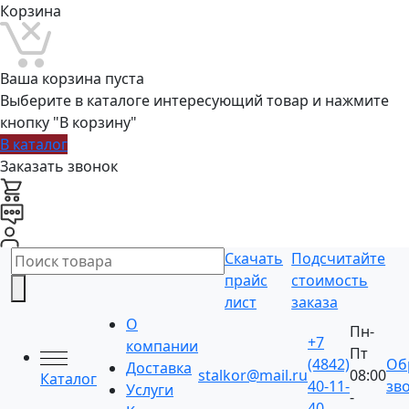
Корзина
Ваша корзина пуста
Выберите в каталоге интересующий товар и нажмите
кнопку "В корзину"
В каталог
Заказать звонок
Скачать
Подсчитайте
прайс
стоимость
лист
заказа
О
Пн-
+7
компании
Пт
(4842)
Об
Доставка
stalkor@mail.ru
08:00
Каталог
40-11-
зв
Услуги
-
40