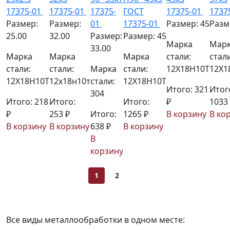
17375-01
17375-01
17375-
ГОСТ
17375-01
1737
Размер:
Размер:
01
17375-01
Размер: 45
Разм
25.00
32.00
Размер:
Размер: 45
Марка
Мар
33.00
Марка
Марка
Марка
стали:
стали
стали:
стали:
Марка
стали:
12Х18Н10Т
12Х1
12Х18Н10Т
12х18н10т
стали:
12Х18Н10Т
Итого: 321
Итог
304
Итого: 218
Итого:
Итого:
₽
1033
₽
253 ₽
Итого:
1265 ₽
В корзину
В ко
В корзину
В корзину
638 ₽
В корзину
В
корзину
1
2
Все виды металлообработки в одном месте: