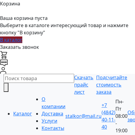
Корзина
Ваша корзина пуста
Выберите в каталоге интересующий товар и нажмите
кнопку "В корзину"
В каталог
Заказать звонок
Скачать
Подсчитайте
прайс
стоимость
лист
заказа
О
Пн-
+7
компании
Пт
(4842)
Об
Каталог
Доставка
stalkor@mail.ru
08:00
40-11-
зв
Услуги
-
40
Контакты
19:00