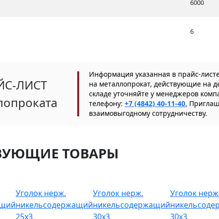
6000
6
Информация указанная в прайс-листе
ЙС-ЛИСТ
на металлопрокат, действующие на д
складе уточняйте у менеджеров ком
лопроката
телефону:
+7 (4842) 40-11-40.
Приглаша
взаимовыгодному сотрудничеству.
ВУЮЩИЕ ТОВАРЫ
Уголок нерж.
Уголок нерж.
Уголок нерж
ащий
никельсодержащий
никельсодержащий
никельсоде
25х3
30х3
30х3