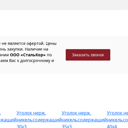
 не является офертой. Цены
ень закупки. Наличие на
пании
ООО «СтальКор»
по
Заказать звонок
ем Вас к долгосрочному и
.
Уголок нерж.
Уголок нерж.
Уголок н
ржащий
никельсодержащий
никельсодержащий
никельс
30х3
35х3
40х4