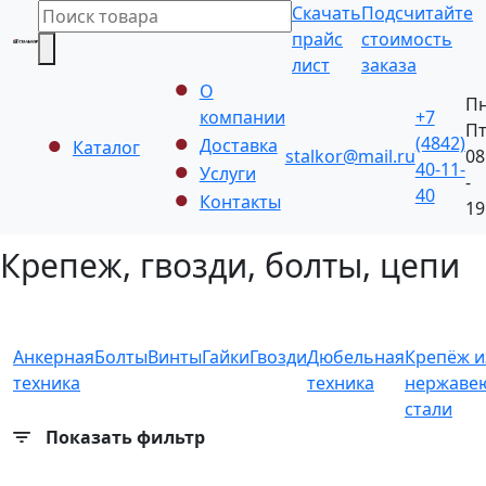
Скачать
Подсчитайте
прайс
стоимость
лист
заказа
О
Пн
компании
+7
П
(4842)
Доставка
Каталог
stalkor@mail.ru
08
40-11-
Услуги
-
40
Контакты
19
Крепеж, гвозди, болты, цепи
Анкерная
Болты
Винты
Гайки
Гвозди
Дюбельная
Крепёж и
техника
техника
нержаве
стали
Показать фильтр