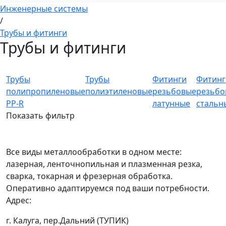
Инженерные системы
/
Трубы и фитинги
Трубы и фитинги
Трубы
Трубы
Фитинги
Фитинг
полипропиленовые
полиэтиленовые
резьбовые
резьбо
PP-R
латунные
стальн
Показать фильтр
Все виды металлообработки в одном месте:
лазерная, ленточнопильная и плазменная резка,
сварка, токарная и фрезерная обработка.
Оперативно адаптируемся под ваши потребности.
Адрес:
г. Калуга, пер.Дальний (ТУПИК)