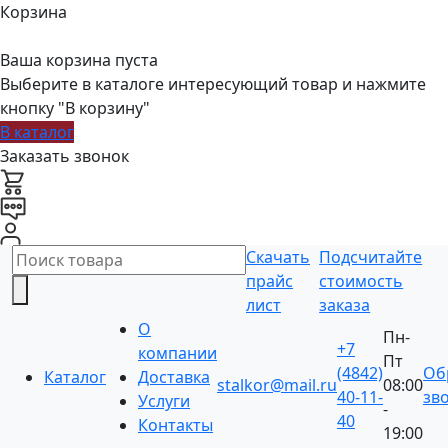
Корзина
Ваша корзина пуста
Выберите в каталоге интересующий товар и нажмите
кнопку "В корзину"
В каталог
Заказать звонок
Скачать
Подсчитайте
прайс
стоимость
лист
заказа
О
Пн-
+7
компании
Пт
(4842)
Об
Каталог
Доставка
stalkor@mail.ru
08:00
40-11-
зв
Услуги
-
40
Контакты
19:00