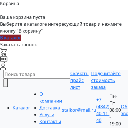
Корзина
Ваша корзина пуста
Выберите в каталоге интересующий товар и нажмите
кнопку "В корзину"
В каталог
Заказать звонок
Скачать
Подсчитайте
прайс
стоимость
лист
заказа
О
Пн-
+7
компании
Пт
(4842)
Об
Каталог
Доставка
stalkor@mail.ru
08:00
40-11-
зв
Услуги
-
40
Контакты
19:00