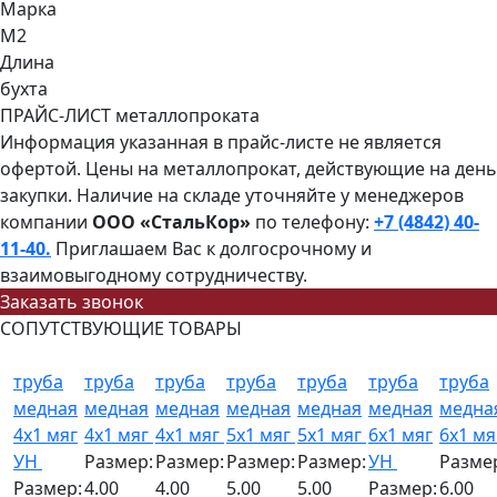
Марка
М2
Длина
бухта
ПРАЙС-ЛИСТ металлопроката
Информация указанная в прайс-листе не является
офертой. Цены на металлопрокат, действующие на день
закупки. Наличие на складе уточняйте у менеджеров
компании
ООО «СтальКор»
по телефону:
+7 (4842) 40-
11-40.
Приглашаем Вас к долгосрочному и
взаимовыгодному сотрудничеству.
Заказать звонок
СОПУТСТВУЮЩИЕ ТОВАРЫ
труба
труба
труба
труба
труба
труба
труба
медная
медная
медная
медная
медная
медная
медна
4x1 мяг
4x1 мяг
4x1 мяг
5x1 мяг
5x1 мяг
6x1 мяг
6x1 м
УН
Размер:
Размер:
Размер:
Размер:
УН
Разме
Размер:
4.00
4.00
5.00
5.00
Размер:
6.00