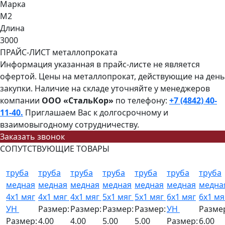
Марка
М2
Длина
3000
ПРАЙС-ЛИСТ металлопроката
Информация указанная в прайс-листе не является
офертой. Цены на металлопрокат, действующие на день
закупки. Наличие на складе уточняйте у менеджеров
компании
ООО «СтальКор»
по телефону:
+7 (4842) 40-
11-40.
Приглашаем Вас к долгосрочному и
взаимовыгодному сотрудничеству.
Заказать звонок
СОПУТСТВУЮЩИЕ ТОВАРЫ
труба
труба
труба
труба
труба
труба
труба
медная
медная
медная
медная
медная
медная
медна
4x1 мяг
4x1 мяг
4x1 мяг
5x1 мяг
5x1 мяг
6x1 мяг
6x1 м
УН
Размер:
Размер:
Размер:
Размер:
УН
Разме
Размер:
4.00
4.00
5.00
5.00
Размер:
6.00